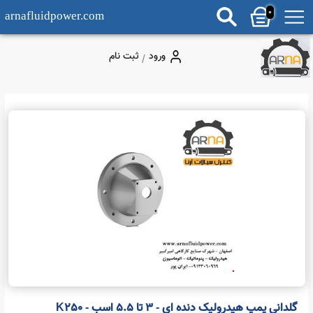
0
arnafluidpower.com
ورود
ثبت نام
/