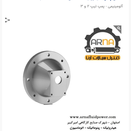
گلدانی پمپ هیدرولیک دنده ای - 3 تا 5.5 اسب - K250
آلومینیمی - پمپ تیپ 2 و 3