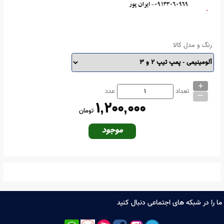
رنگ و مدل کالا
+
_
تعداد
عدد
1,200,000
تومان
موجود