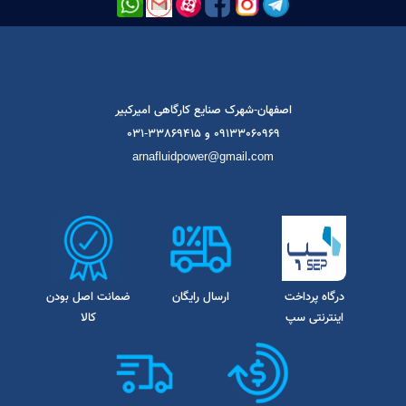
ا در شبکه های اجتماعی دنبال کنید
اصفهان-شهرک صنایع کارگاهی امیرکبیر
09133060969 و 33869415-031
arnafluidpower@gmail.com
درگاه پرداخت
ارسال رایگان
ضمانت اصل بودن
اینترنتی سپ
کالا